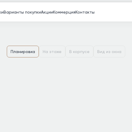
ки
Варианты покупки
Акции
Коммерция
Контакты
Планировка
На этаже
В корпусе
Вид из окна