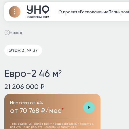
О проекте
Расположение
Планиров
Назад
Этаж 3, № 37
Евро-2 46 м²
21 206 000 ₽
Ипотека от 4%
от 70 768 ₽/мес
*
*
Приведенный расчет носит предварительный характер,
для уточнения расчета необходимо связаться с