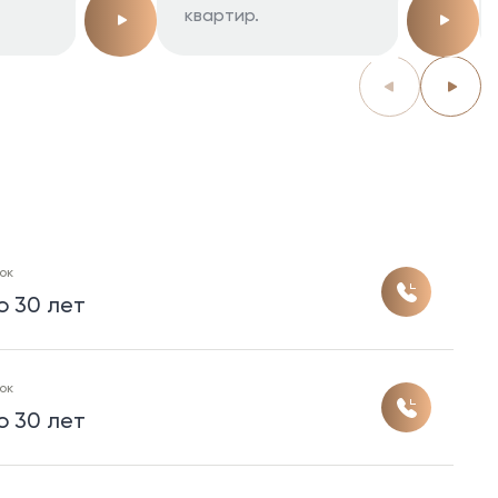
квартир.
ок
о 30 лет
ок
о 30 лет