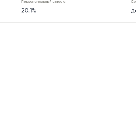
Первоначальный взнос от
Ср
20.1%
д
Первоначальный взнос от
Ср
30.1%
д
Первоначальный взнос от
Ср
20.1%
д
Первоначальный взнос от
Ср
20.1%
д