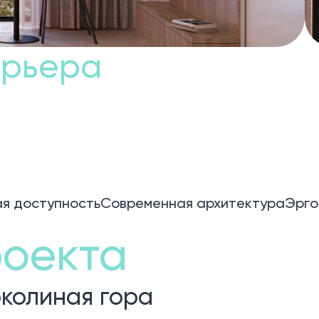
ерьера
я доступность
Современная архитектура
Эрго
оекта
колиная гора