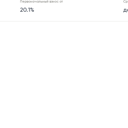
Первоначальный взнос от
Ср
20.1%
д
Первоначальный взнос от
Ср
30.1%
д
Первоначальный взнос от
Ср
20.1%
д
Первоначальный взнос от
Ср
20.1%
д