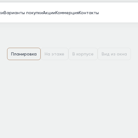
ки
Варианты покупки
Акции
Коммерция
Контакты
Планировка
На этаже
В корпусе
Вид из окна