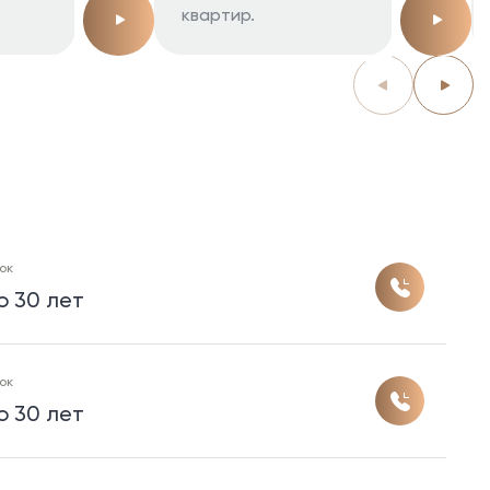
квартир.
ок
о 30 лет
ок
о 30 лет