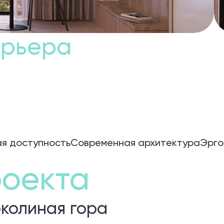
ерьера
я доступность
Современная архитектура
Эрго
оекта
колиная гора