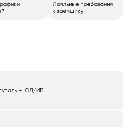
графики
Лояльные требования
ей
к заёмщику
ступать – ЮЛ/ИП