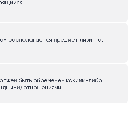
роящийся
ром располагается предмет лизинга,
олжен быть обременён какими-либо
ендными) отношениями