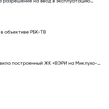
а разрешение на ввод в эксплуатацию
ЭРИ на Миклухо-Маклая» на юго-западе
 в объективе РБК-ТВ
вила построенный ЖК «ВЭРИ на Миклухо-