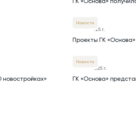
ГК «Основа» получил
жилого комплекса «В
Москвы
Новости
23 окт. 2025 г.
Проекты ГК «Основа»
Новости
18 сент. 2025 г.
О новостройках»
ГК «Основа» предста
Маклая»