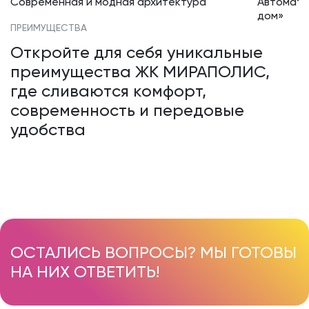
Современная и модная архитектура
Автомати
дом»
ПРЕИМУЩЕСТВА
Откройте для себя уникальные
преимущества ЖК МИРАПОЛИС,
где сливаются комфорт,
современность и передовые
удобства
ОСТАЛИСЬ ВОПРОСЫ? МЫ ГОТОВЫ
НА НИХ ОТВЕТИТЬ!