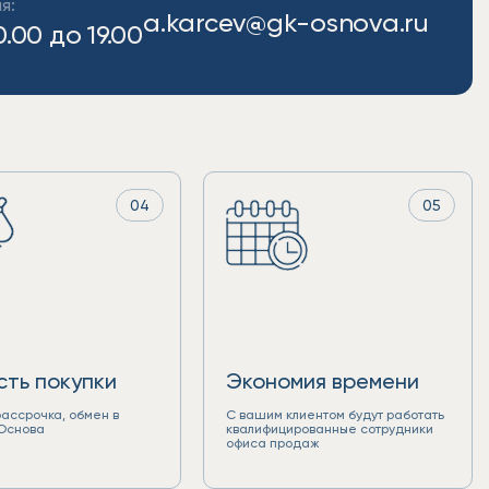
я:
a.karcev@gk-osnova.ru
0.00 до 19.00
04
05
сть покупки
Экономия времени
рассрочка, обмен в
С вашим клиентом будут работать
 Основа
квалифицированные сотрудники
офиса продаж