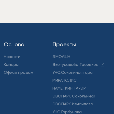
Основа
Проекты
Новости
ЭМОУШН
Камеры
Эко-усадьба Троицкое
Офисы продаж
УНО.Соколиная гора
МИРАПОЛИС
НАМЕТКИН ТАУЭР
ЭВОПАРК Сокольники
ЭВОПАРК Измайлово
УНО.Горбунова