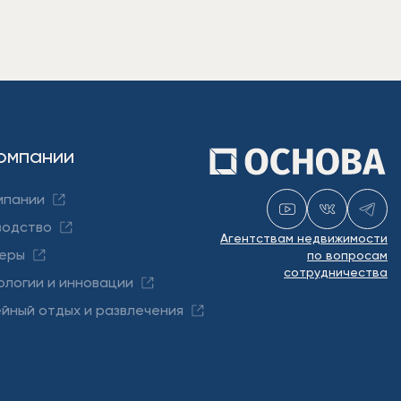
омпании
мпании
водство
Агентствам недвижимости
еры
по вопросам
сотрудничества
ологии и инновации
йный отдых и развлечения