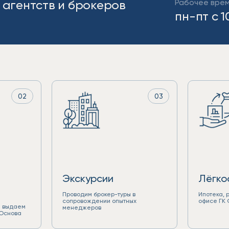
 агентств и брокеров
Рабочее врем
пн-пт с 1
02
03
Экскурсии
Лёгко
Проводим брокер-туры в
Ипотека, 
сопровождении опытных
офисе ГК
и выдаем
менеджеров
 Основа