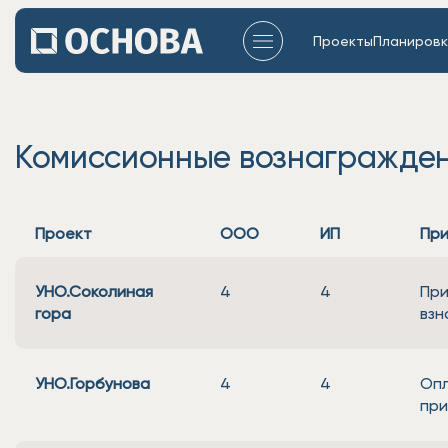
Проекты
Планировк
Комиссионные вознагражден
Проект
ООО
ИП
Пр
УНО.Соколиная
4
4
При
гора
взн
УНО.Горбунова
4
4
Опл
при