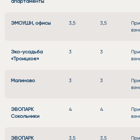
апартаменты
ЭМОУШН, офисы
3,5
3,5
При
взн
Эко-усадьба
3
3
При
«Троицкое»
взн
Малиново
3
3
При
взн
ЭВОПАРК
4
4
При
Сокольники
взн
ЭВОПАРК
3,5
3,5
При