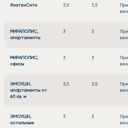
ФизтехСити
3,5
3,5
При
взн
МИРАПОЛИС,
3
3
При
апартаменты
взн
МИРАПОЛИС,
3
3
При
офисы
взн
ЭМОУШН,
3,5
3,5
При
апартаменты от
взн
60 кв. м
ЭМОУШН,
3
3
При
остальные
взн