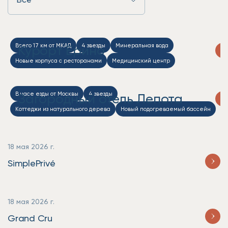
Всего 17 км от МКАД
4 звезды
Минеральная вода
Курорт Ерино
Новые корпуса с ресторанами
Медицинский центр
Бассейн и СПА
В часе езды от Москвы
4 звезды
Загородный отель Лепота
Коттеджи из натурального дерева
Новый подогреваемый бассейн
3 ресторана и 3 бара
СПА-комплекс
18 мая 2026 г.
SimplePrivé
18 мая 2026 г.
Grand Cru