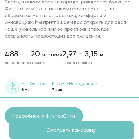
Здесь, в самом сердце города, рождается будущее.
ФизтехСити - это исключительное место, где
сбываются мечты о престиже, комфорте и
инновациях. Мы приглашаем вас открыть для себя
наше уникальное жилое пространство, где
реальность превосходит все ожидания.
488
20
2,97 - 3,15
этажей
м
апартаментов
в секции
высота потолков
м. «Физтех»
МЦД-1 «Новодачная»
8 мин
7 мин
Подробнее о ФизтехСити
Шикарный вид из окна
Смотреть панораму