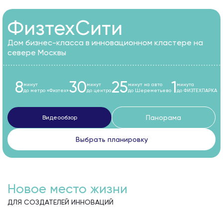
ФизтехСити
Дом бизнес-класса в инновационном кластере на
севере Москвы
8
30
25
1
минут
минут
минут на авто
минута
до метро «Физтех»
до центра
до Шереметьево
до ФИЗТЕХПАРКА
Панорама
Видеообзор
Выбрать планировку
Новое место жизни
ДЛЯ СОЗДАТЕЛЕЙ ИННОВАЦИЙ