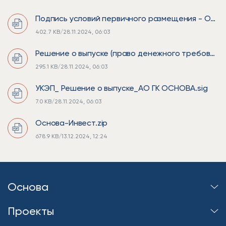
Подпись условий первичного размещения - Основа2.sig
402.7 KB
/
28.11.2024, 06:03
Решение о выпуске (право денежного требования) ЦФА №OSIN-1-DTA-122026-00002 от 27.11.2024 ООО «Основа-Инвест».pdf
295.1 KB
/
28.11.2024, 06:03
УКЭП_ Решение о выпуске_АО ГК ОСНОВА.sig
7.0 KB
/
28.11.2024, 06:03
Основа-Инвест.zip
678.9 KB
/
13.12.2024, 12:24
Основа
Проекты