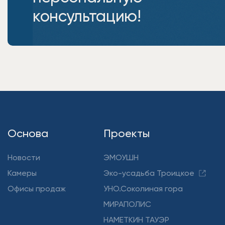
консультацию!
Основа
Проекты
Новости
ЭМОУШН
Камеры
Эко-усадьба Троицкое
Офисы продаж
УНО.Соколиная гора
МИРАПОЛИС
НАМЕТКИН ТАУЭР