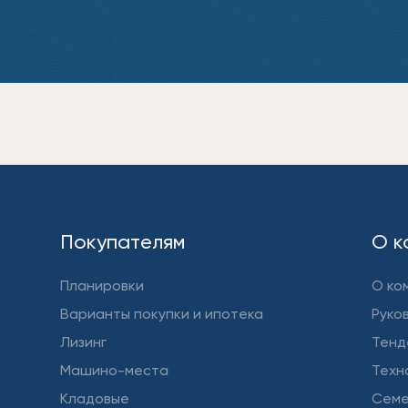
Покупателям
О к
Планировки
О ко
Варианты покупки и ипотека
Руко
Лизинг
Тенд
Машино-места
Техн
Кладовые
Семе