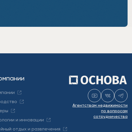
омпании
мпании
водство
Агентствам недвижимости
еры
по вопросам
сотрудничества
ологии и инновации
йный отдых и развлечения