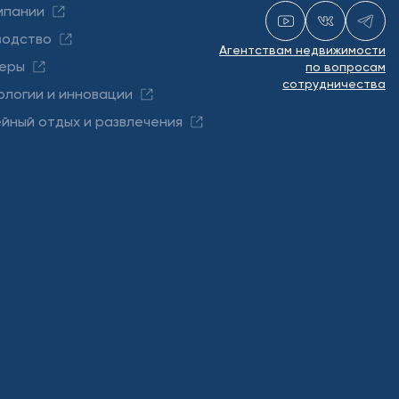
мпании
водство
Агентствам недвижимости
еры
по вопросам
сотрудничества
ологии и инновации
йный отдых и развлечения