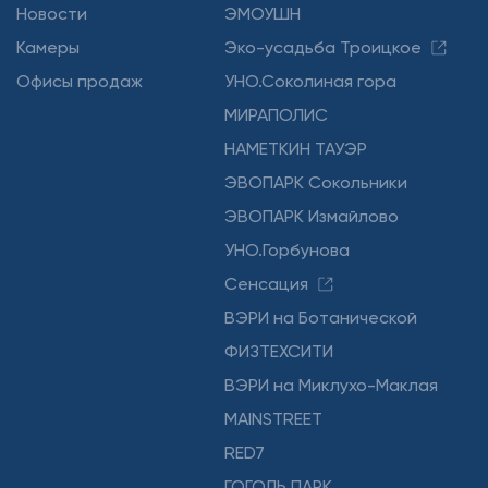
Новости
ЭМОУШН
Камеры
Эко-усадьба Троицкое
Офисы продаж
УНО.Соколиная гора
МИРАПОЛИС
НАМЕТКИН ТАУЭР
ЭВОПАРК Сокольники
ЭВОПАРК Измайлово
УНО.Горбунова
Сенсация
ВЭРИ на Ботанической
ФИЗТЕХСИТИ
ВЭРИ на Миклухо-Маклая
MAINSTREET
RED7
ГОГОЛЬ ПАРК