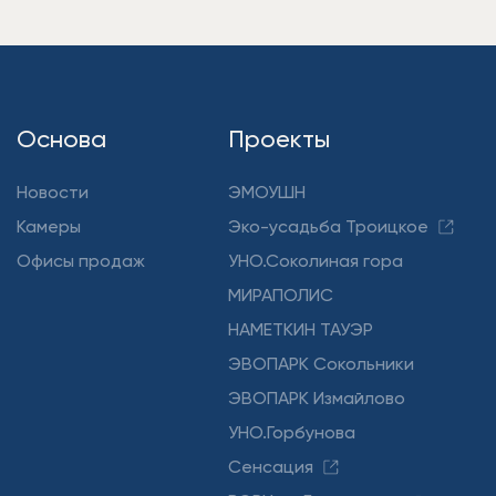
Основа
Проекты
Новости
ЭМОУШН
Камеры
Эко-усадьба Троицкое
Офисы продаж
УНО.Соколиная гора
МИРАПОЛИС
НАМЕТКИН ТАУЭР
ЭВОПАРК Сокольники
ЭВОПАРК Измайлово
УНО.Горбунова
Сенсация