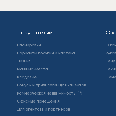
Покупателям
О к
Планировки
О ко
Варианты покупки и ипотека
Руко
Лизинг
Тенд
Машино-места
Техн
Кладовые
Семе
Бонусы и привилегии для клиентов
Коммерческая недвижимость
Офисные помещения
Для агентств и партнеров