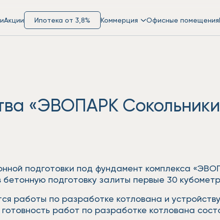
и
Акции
Ипотека от 3,8%
Коммерция
Офисные помещения
тва «ЭВОПАРК Сокольники»
тонной подготовки под фундамент комплекса «ЭВО
в бетонную подготовку залиты первые 30 кубометр
ся работы по разработке котлована и устройству
 готовность работ по разработке котлована сост