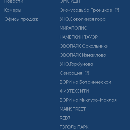
Новости
ЭМОУШН
Камеры
Эко-усадьба Троицкое
Офисы продаж
УНО.Соколиная гора
МИРАПОЛИС
НАМЕТКИН ТАУЭР
ЭВОПАРК Сокольники
ЭВОПАРК Измайлово
УНО.Горбунова
Сенсация
ВЭРИ на Ботанической
ФИЗТЕХСИТИ
ВЭРИ на Миклухо-Маклая
MAINSTREET
RED7
ГОГОЛЬ ПАРК