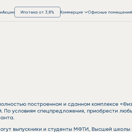
и
Акции
Ипотека от 3,8%
Коммерция
Офисные помещения
 полностью построенном и сданном комплексе «Фи
й. По условиям спецпредложения, приобрести люб
анта.
могут выпускники и студенты МФТИ, Высшей школы э