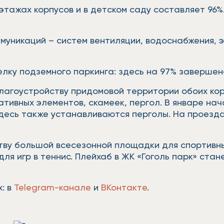
этажах корпусов и в детском саду составляет 96
муникаций – систем вентиляции, водоснабжения, 
лку подземного паркинга: здесь на 97% завершен
лагоустройству придомовой территории обоих кор
ативных элементов, скамеек, пергол. В январе на
здесь также устанавливаются перголы. На проезд
ву большой всесезонной площадки для спортивных 
ля игр в теннис. Плейхаб в ЖК «Гоголь парк» стан
: в
Telegram-канале
и
ВКонтакте
.