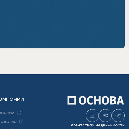
омпании
мпании
водство
Агентствам недвижимости