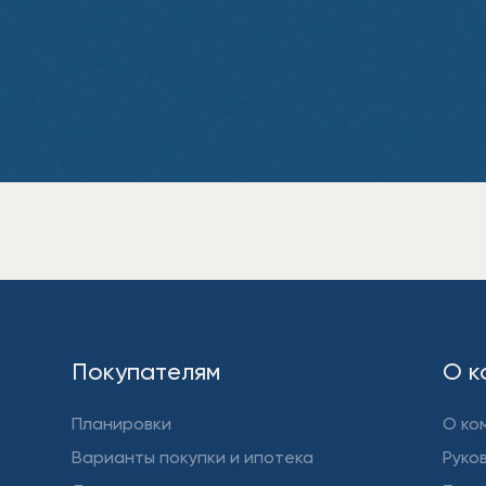
Покупателям
О к
Планировки
О ко
Варианты покупки и ипотека
Руко