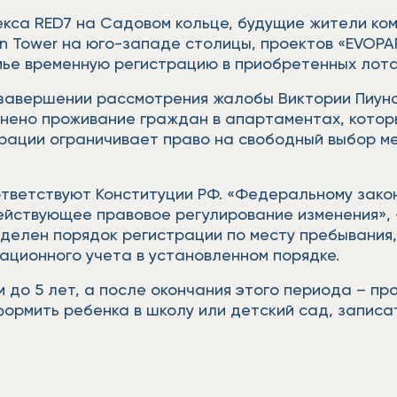
екса RED7 на Садовом кольце, будущие жители ко
 Tower на юго-западе столицы, проектов «EVOPA
мье временную регистрацию в приобретенных лот
завершении рассмотрения жалобы Виктории Пиуно
нено проживание граждан в апартаментах, которы
трации ограничивает право на свободный выбор м
тветствуют Конституции РФ. «Федеральному зако
ействующее правовое регулирование изменения», 
делен порядок регистрации по месту пребывания
ационного учета в установленном порядке.
до 5 лет, а после окончания этого периода – про
ормить ребенка в школу или детский сад, записат