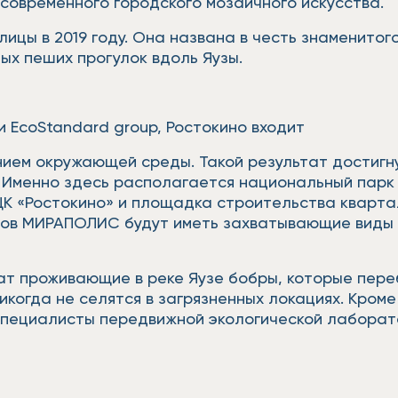
 современного городского мозаичного искусства.
ицы в 2019 году. Она названа в честь знаменито
ых пеших прогулок вдоль Яузы.
и EcoStandard group, Ростокино входит
нием окружающей среды. Такой результат достигн
 Именно здесь располагается национальный парк 
МЦК «Ростокино» и площадка строительства квар
тов МИРАПОЛИС будут иметь захватывающие виды к
т проживающие в реке Яузе бобры, которые переб
когда не селятся в загрязненных локациях. Кроме 
пециалисты передвижной экологической лаборат