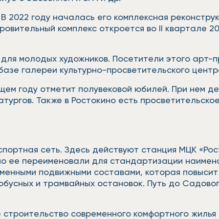
В 2022 году началась его комплексная реконстру
овительный комплекс откроется во II квартале 2
 для молодых художников. Посетители этого арт-
базе галереи культурно-просветительского центр
ем году отметит полувековой юбилей. При нем дей
атургов. Также в Ростокино есть просветительско
портная сеть. Здесь действуют станция МЦК «Рос
но ее переименовали для стандартизации наимен
менными подвижными составами, которая повысит
бусных и трамвайных остановок. Путь до Садовог
е строительство современного комфортного жиль