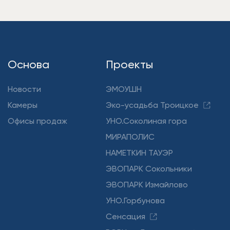
Основа
Проекты
Новости
ЭМОУШН
Камеры
Эко-усадьба Троицкое
Офисы продаж
УНО.Соколиная гора
МИРАПОЛИС
НАМЕТКИН ТАУЭР
ЭВОПАРК Сокольники
ЭВОПАРК Измайлово
УНО.Горбунова
Сенсация