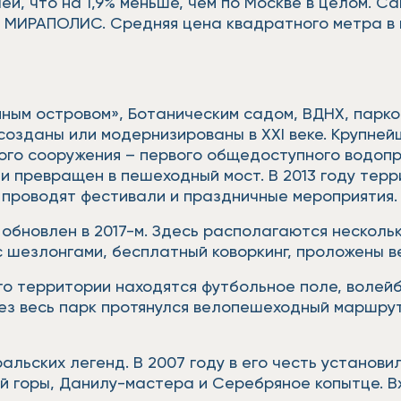
ей, что на 1,9% меньше, чем по Москве в целом. 
 МИРАПОЛИС. Средняя цена квадратного метра в н
ным островом», Ботаническим садом, ВДНХ, парком
озданы или модернизированы в XXI веке. Крупнейш
го сооружения – первого общедоступного водопров
и превращен в пешеходный мост. В 2013 году терр
о проводят фестивали и праздничные мероприятия
 обновлен в 2017-м. Здесь располагаются несколь
с шезлонгами, бесплатный коворкинг, проложены 
 его территории находятся футбольное поле, воле
рез весь парк протянулся велопешеходный маршру
ральских легенд. В 2007 году в его честь устано
ой горы, Данилу-мастера и Серебряное копытце. 