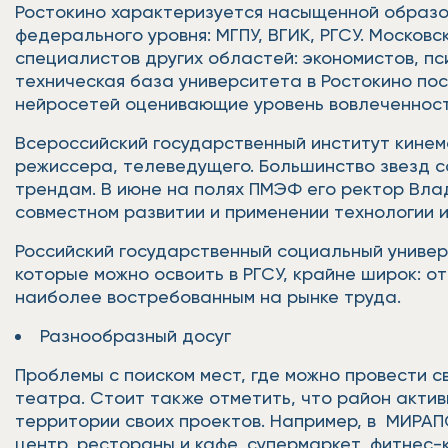
Ростокино характеризуется насыщенной образов
федерального уровня: МГПУ, ВГИК, РГСУ. Москов
специалистов других областей: экономистов, пс
техническая база университета в Ростокино по
нейросетей оценивающие уровень вовлеченности
Всероссийский государственный институт кинема
режиссера, телеведущего. Большинство звезд со
трендам. В июне на полях ПМЭФ его ректор Вл
совместном развитии и применении технологии 
Российский государственный социальный универ
которые можно освоить в РГСУ, крайне широк: о
наиболее востребованным на рынке труда.
Разнообразный досуг
Проблемы с поиском мест, где можно провести св
театра. Стоит также отметить, что район акт
территории своих проектов. Например, в МИРАП
центр, рестораны и кафе, супермаркет, фитнес-к