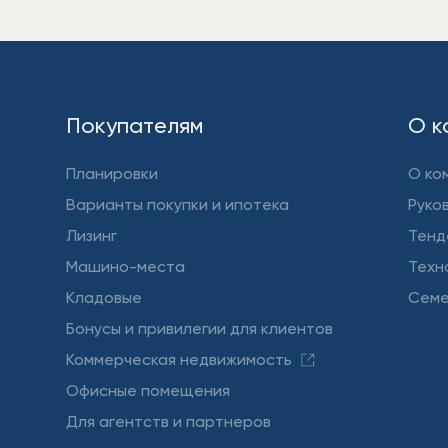
Покупателям
О к
Планировки
О ко
Варианты покупки и ипотека
Руко
Лизинг
Тенд
Машино-места
Техн
Кладовые
Семе
Бонусы и привилегии для клиентов
Коммерческая недвижимость
Офисные помещения
Для агентств и партнеров