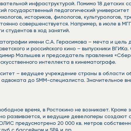
ательной инфраструктурой. Помимо 18 детских са
ский государственный педагогический университет
ихологов, историков, филологов, культурологов, 
стоянно совершенствуется. Например, в июле в МГ
 студентов в ход занятий.
тографии имени С.А. Герасимова – мечта и цель д
ветского и российского кино – выпускники ВГИКа.
адимир Малышев и председатель правления «Сбер
искусственного интеллекта в кинематографе.
ситет – ведущее учреждение страны в области о
т адвоката до SMM-специалиста. Значительное вн
ободное время, в Ростокино не возникает. Кроме з
ивно развивается, и ведущие девелоперы создают
ОЛИС предусмотрено 20 000 кв. метров собственн
луб с бассейном и SPA и др.