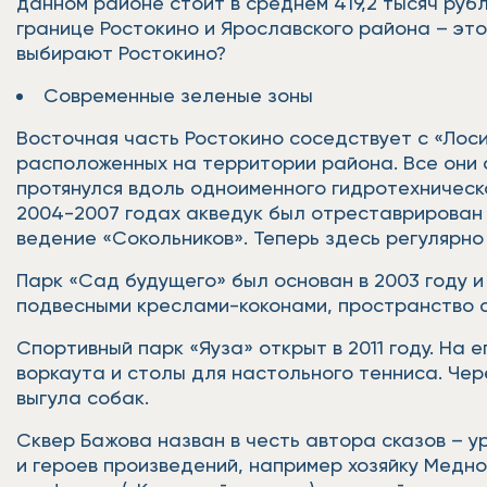
данном районе стоит в среднем 419,2 тысяч рубл
границе Ростокино и Ярославского района – это
выбирают Ростокино?
Современные зеленые зоны
Восточная часть Ростокино соседствует с «Лоси
расположенных на территории района. Все они с
протянулся вдоль одноименного гидротехническо
2004-2007 годах акведук был отреставрирован 
ведение «Сокольников». Теперь здесь регулярн
Парк «Сад будущего» был основан в 2003 году и
подвесными креслами-коконами, пространство 
Спортивный парк «Яуза» открыт в 2011 году. На
воркаута и столы для настольного тенниса. Че
выгула собак.
Сквер Бажова назван в честь автора сказов – у
и героев произведений, например хозяйку Медн