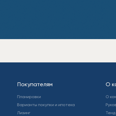
Покупателям
О к
Планировки
О ко
Варианты покупки и ипотека
Руко
Лизинг
Тенд