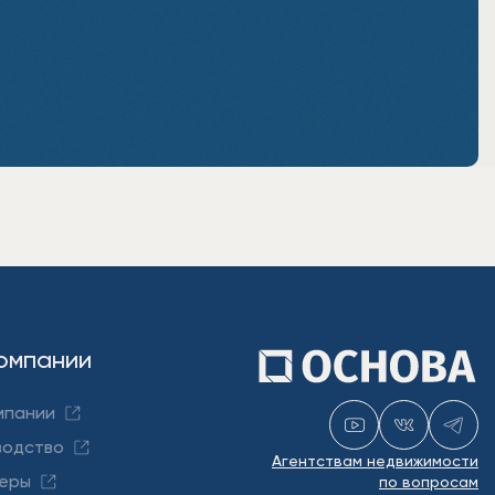
омпании
мпании
водство
Агентствам недвижимости
еры
по вопросам