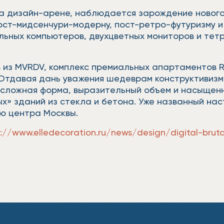
на дизайн-арене, наблюдается зарождение нового 
ост-мидсенчури-модерну, пост-ретро-футуризму и 
льных компьютеров, двухцветных мониторов и тетр
 из MVRDV, комплекс премиальных апартаментов R
 Отдавая дань уважения шедеврам конструктивизм
 сложная форма, выразительный объем и насыщен
» зданий из стекла и бетона. Уже названный на
ю центра Москвы.
s://www.elledecoration.ru/news/design/digital-bru