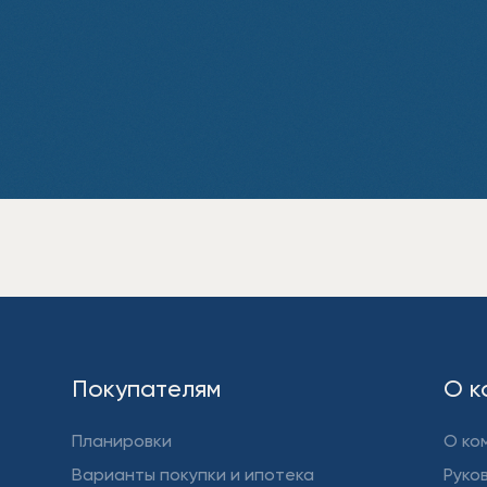
Покупателям
О к
Планировки
О ко
Варианты покупки и ипотека
Руко