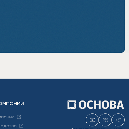
омпании
мпании
водство