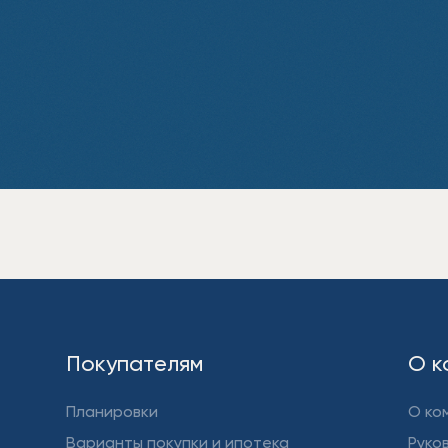
Покупателям
О к
Планировки
О ко
Варианты покупки и ипотека
Руко