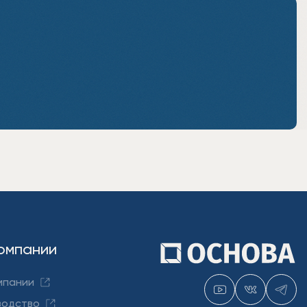
омпании
мпании
водство