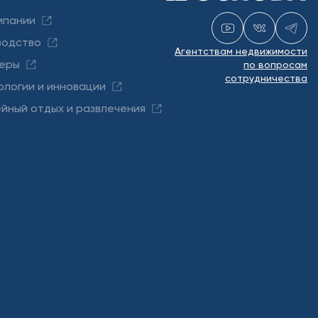
мпании
водство
Агентствам недвижимости
еры
по вопросам
сотрудничества
ологии и инновации
йный отдых и развлечения