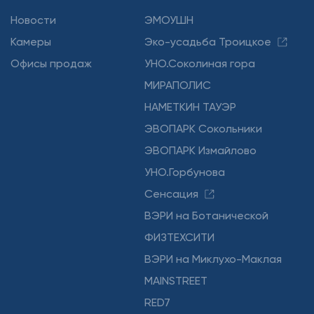
Новости
ЭМОУШН
Камеры
Эко-усадьба Троицкое
Офисы продаж
УНО.Соколиная гора
МИРАПОЛИС
НАМЕТКИН ТАУЭР
ЭВОПАРК Сокольники
ЭВОПАРК Измайлово
УНО.Горбунова
Сенсация
ВЭРИ на Ботанической
ФИЗТЕХСИТИ
ВЭРИ на Миклухо-Маклая
MAINSTREET
RED7