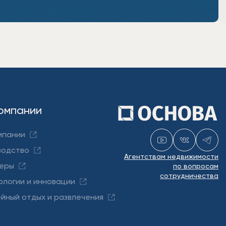
омпании
мпании
водство
Агентствам недвижимости
еры
по вопросам
сотрудничества
ологии и инновации
йный отдых и развлечения