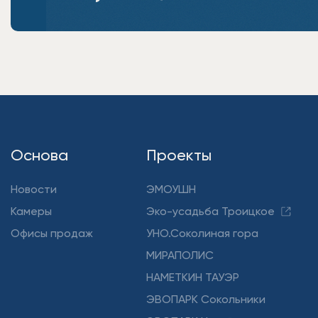
Основа
Проекты
Новости
ЭМОУШН
Камеры
Эко-усадьба Троицкое
Офисы продаж
УНО.Соколиная гора
МИРАПОЛИС
НАМЕТКИН ТАУЭР
ЭВОПАРК Сокольники