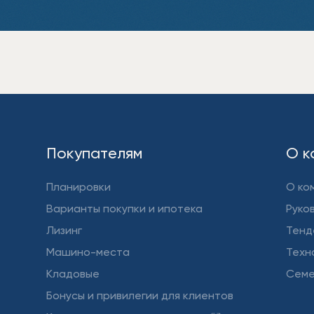
Покупателям
О к
Планировки
О ко
Варианты покупки и ипотека
Руко
Лизинг
Тенд
Машино-места
Техн
Кладовые
Семе
Бонусы и привилегии для клиентов