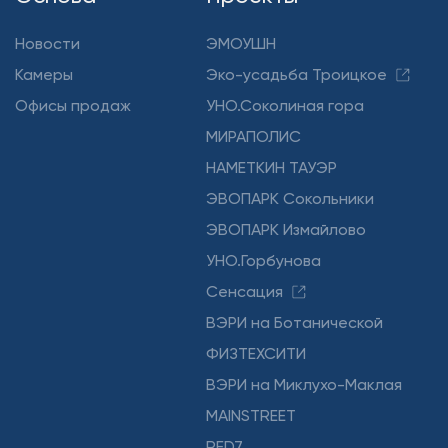
Новости
ЭМОУШН
Камеры
Эко-усадьба Троицкое
Офисы продаж
УНО.Соколиная гора
МИРАПОЛИС
НАМЕТКИН ТАУЭР
ЭВОПАРК Сокольники
ЭВОПАРК Измайлово
УНО.Горбунова
Сенсация
ВЭРИ на Ботанической
ФИЗТЕХСИТИ
ВЭРИ на Миклухо-Маклая
MAINSTREET
RED7