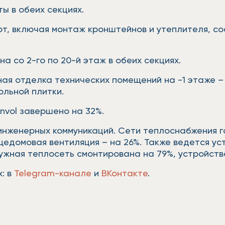
ы в обеих секциях.
т, включая монтаж кронштейнов и утеплителя, сос
а со 2-го по 20-й этаж в обеих секциях.
я отделка технических помещений на -1 этаже –
ольной плитки.
invol завершено на 32%.
 инженерных коммуникаций. Сети теплоснабжения г
щедомовая вентиляция – на 26%. Также ведется ус
ужная теплосеть смонтирована на 79%, устройств
: в
Telegram-канале
и
ВКонтакте
.