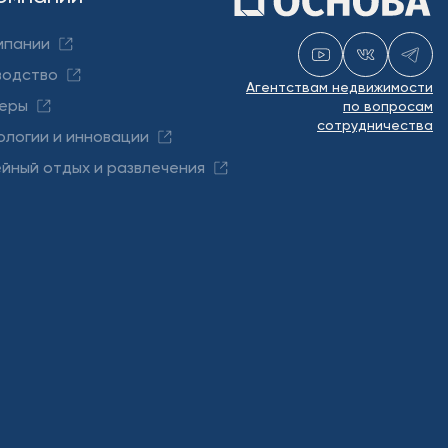
мпании
водство
Агентствам недвижимости
еры
по вопросам
сотрудничества
ологии и инновации
йный отдых и развлечения