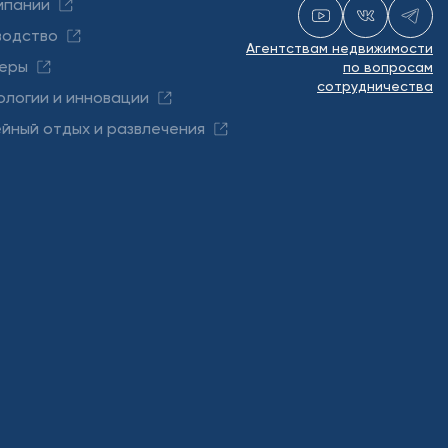
мпании
водство
Агентствам недвижимости
еры
по вопросам
сотрудничества
ологии и инновации
йный отдых и развлечения