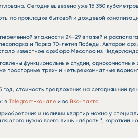
тлована. Сегодня вывезено уже 15 350 кубометров
оты по прокладке бытовой и дождевой канализаци
переменной этажности 24-29 этажей и располагае
 лесопарка и Парка 70-летия Победы. Автором ар
стало известное архбюро Mecanoo из Нидерландо
тавлены функциональные студии, однокомнатные
же просторные трех- и четырехкомнатные вариан
 год, стоимость предложения на сегодняшний день
: в
Telegram-канале
и во
ВКонтакте
.
приобретения и наличии квартир можно у специал
ля этого нужно всего лишь набрать *, короткий но