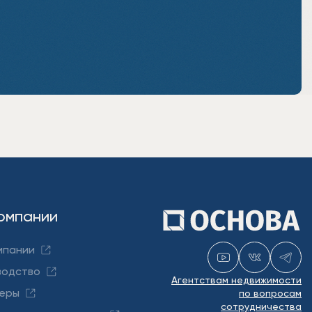
омпании
мпании
водство
Агентствам недвижимости
еры
по вопросам
сотрудничества