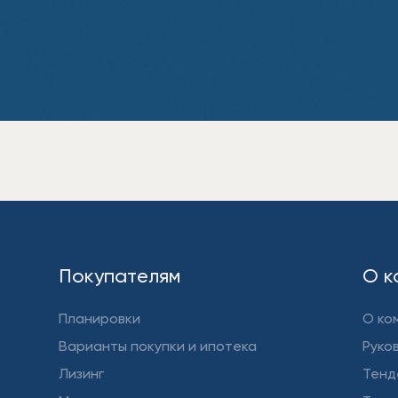
Покупателям
О к
Планировки
О ко
Варианты покупки и ипотека
Руко
Лизинг
Тенд