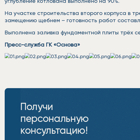
углубление котлована выполнено на 90%.
На участке строительства второго корпуса в т
замещению щебнем – готовность работ составл
Выполнена заливка фундаментной плиты трёх секц
Пресс-служба ГК «Основа»
Получи
персональную
консультацию!