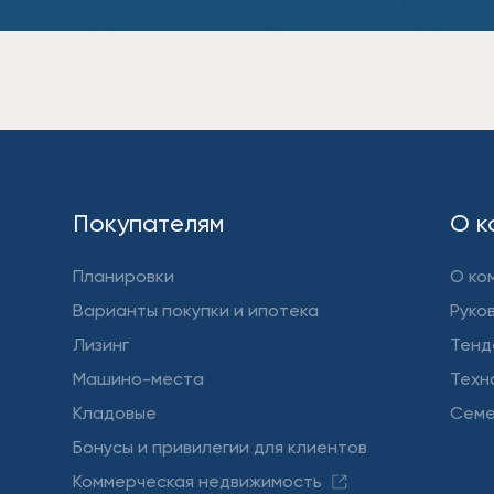
Покупателям
О к
Планировки
О ко
Варианты покупки и ипотека
Руко
Лизинг
Тенд
Машино-места
Техн
Кладовые
Семе
Бонусы и привилегии для клиентов
Коммерческая недвижимость