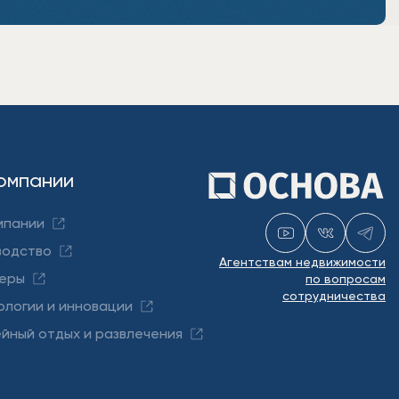
омпании
мпании
водство
Агентствам недвижимости
еры
по вопросам
сотрудничества
ологии и инновации
йный отдых и развлечения