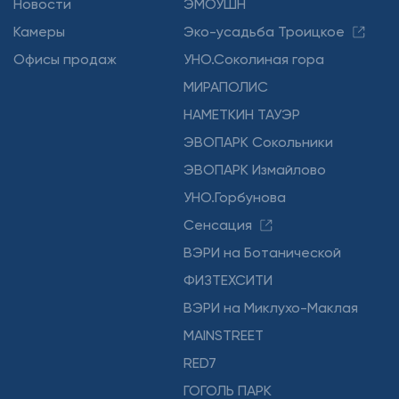
Новости
ЭМОУШН
Камеры
Эко-усадьба Троицкое
Офисы продаж
УНО.Соколиная гора
МИРАПОЛИС
НАМЕТКИН ТАУЭР
ЭВОПАРК Сокольники
ЭВОПАРК Измайлово
УНО.Горбунова
Сенсация
ВЭРИ на Ботанической
ФИЗТЕХСИТИ
ВЭРИ на Миклухо-Маклая
MAINSTREET
RED7
ГОГОЛЬ ПАРК