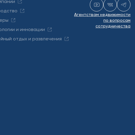
мпании
водство
Агентствам недвижимости
еры
по вопросам
сотрудничества
ологии и инновации
йный отдых и развлечения