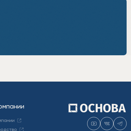
омпании
мпании
водство