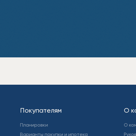
Покупателям
О к
Планировки
О ко
Варианты покупки и ипотека
Руко