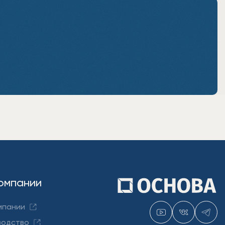
омпании
мпании
водство