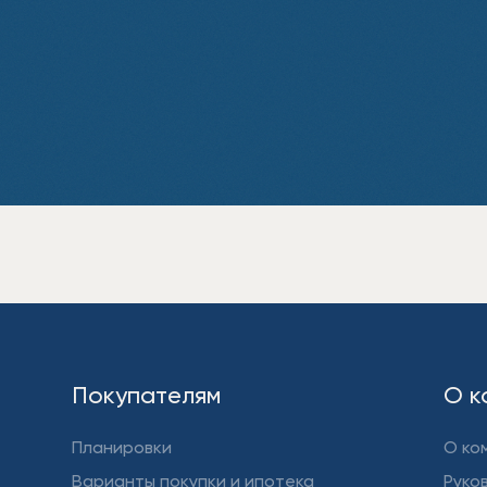
Покупателям
О к
Планировки
О ко
Варианты покупки и ипотека
Руко