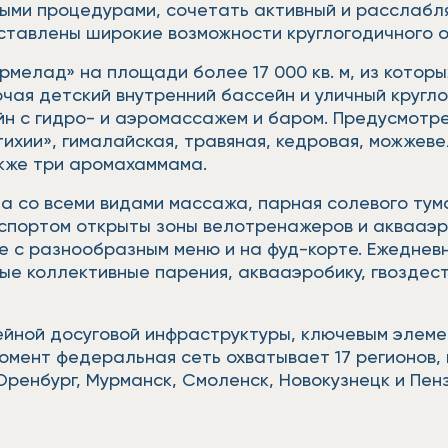
ными процедурами, сочетать активный и расслабл
ставлены широкие возможности круглогодичного о
елад» на площади более 17 000 кв. м, из которых 
ючая детский внутренний бассейн и уличный кругл
н с гидро- и аэромассажем и баром. Предусмотре
тихии», гималайская, травяная, кедровая, можжеве
также три аромахаммама.
а со всеми видами массажа, парная солевого тум
й спортом открыты зоны велотренажеров и аквааэр
е с разнообразным меню и на фуд-корте. Ежеднев
е коллективные парения, аквааэробику, гвоздест
ейной досуговой инфраструктуры, ключевым элеме
омент федеральная сеть охватывает 17 регионов,
Оренбург, Мурманск, Смоленск, Новокузнецк и Пен