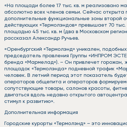
«На площади более 17 тыс. кв. м реализовано м
абсолютно всех членов семьи. Сейчас открыта 
дополнительные функциональные зоны второй оч
действующих «Термолэндов» превышает 70 тыс. к
площадью 45 тыс. кв. м (два в Московском регион
рассказал Александр Ручьев.
«Оренбургский «Термолэнд» уникален, подобны
председатель правления Группы «ИНПРОМ ЭСТЕЙ
бренда «Мармелад»). – Он привлечет горожан, ж
площадок «Термолэнда» подневной трафик «Марме
человек. В летний период этот показатель буд
операторов общепита и операторов формируемо
сопутствующие товары, салонов красоты, фитне
двигаться вдоль недавно открытого автоцентра
стимул к развитию».
Дополнительная информация
Городские курорты «Термолэнд» – это инноваци