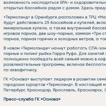
возможность насладиться SPA- и оздоровитель
открытых бассейнах рядом с домом. Здесь пред
«Термолэнд» в Оренбурге расположен в ТРЦ «Марм
будут действовать 25 бассейнов и купелей, вкл
минеральные купели, а также внутренний бассей
игровая парная, две шоу-парных, хаммам «Три с
парная, парная горячих и холодных ветров, а 
В новом «Термолэнде» начнут работать СПА-зон
парные и пилинг рыбки Гарра Руфа. Для заняти
полноценно пообедать всей семьей можно в каф
развлекательные программы, включая бесплатны
по аквафитнесу.
ГК «Основа» выступает лидером в развитии сем
городских курортов «Термолэнд». В настоящий м
Петербург, Краснодар, Ярославль, Красноярск, 
Пресс-служба ГК «Основа»