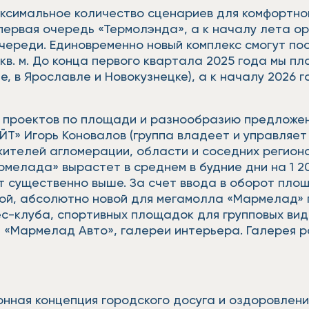
аксимальное количество сценариев для комфортно
первая очередь «Термолэнда», а к началу лета о
ереди. Единовременно новый комплекс смогут пос
в. м. До конца первого квартала 2025 года мы п
е, в Ярославле и Новокузнецке), а к началу 2026 г
х проектов по площади и разнообразию предложе
Т» Игорь Коновалов (группа владеет и управляет
ителей агломерации, области и соседних регионо
лада» вырастет в среднем в будние дни на 1 200 -
ет существенно выше. За счет ввода в оборот пло
й, абсолютно новой для мегамолла «Мармелад» г
с-клуба, спортивных площадок для групповых вид
 «Мармелад Авто», галереи интерьера. Галерея 
онная концепция городского досуга и оздоровлени