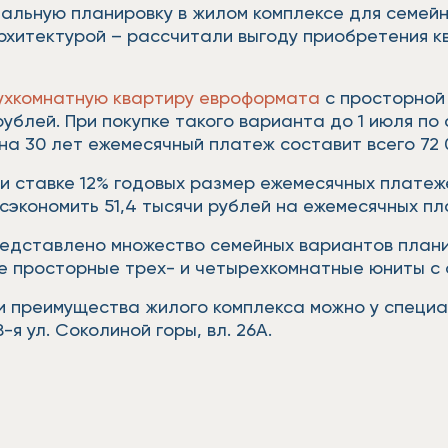
альную планировку в жилом комплексе для семейно
рхитектурой – рассчитали выгоду приобретения к
ухкомнатную квартиру евроформата
с просторной 
рублей. При покупке такого варианта до 1 июля по
 на 30 лет ежемесячный платеж составит всего 72
и ставке 12% годовых размер ежемесячных платеже
 сэкономить 51,4 тысячи рублей на ежемесячных п
представлено множество семейных вариантов план
е просторные трех- и четырехкомнатные юниты с 
и преимущества жилого комплекса можно у специал
-я ул. Соколиной горы, вл. 26А.