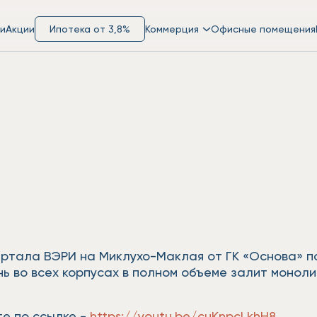
и
Акции
Ипотека от 3,8%
Коммерция
Офисные помещения
вартала ВЭРИ на Миклухо-Маклая от ГК «Основа» 
нь во всех корпусах в полном объеме залит монол
е по ссылке -
https://youtu.be/cuKnpcLkhH8
.