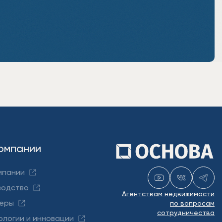
омпании
мпании
водство
Агентствам недвижимости
еры
по вопросам
сотрудничества
ологии и инновации