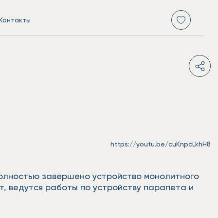
Контакты
https://youtu.be/cuKnpcLkhH8
полностью завершено устройство монолитного
ит, ведутся работы по устройству парапета и