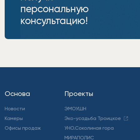
персональную
консультацию!
Основа
Проекты
Новости
ЭМОУШН
Камеры
Эко-усадьба Троицкое
Офисы продаж
УНО.Соколиная гора
МИРАПОЛИС