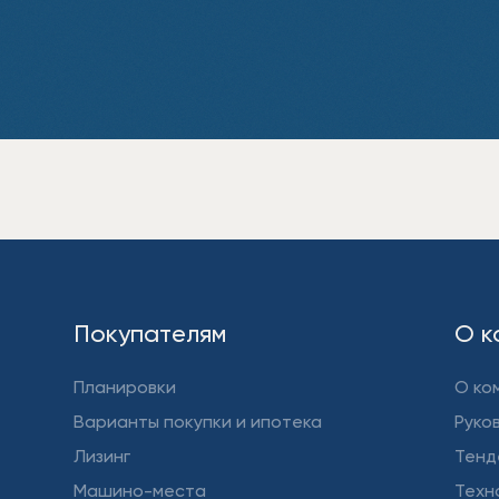
Покупателям
О к
Планировки
О ко
Варианты покупки и ипотека
Руко
Лизинг
Тенд
Машино-места
Техн