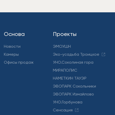
Основа
Проекты
Новости
ЭМОУШН
Камеры
Эко-усадьба Троицкое
Офисы продаж
УНО.Соколиная гора
МИРАПОЛИС
НАМЕТКИН ТАУЭР
ЭВОПАРК Сокольники
ЭВОПАРК Измайлово
УНО.Горбунова
Сенсация