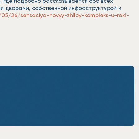
, где подробно рассказывается обо всех
и дворами, собственной инфраструктурой и
05/26/sensaciya-novyy-zhiloy-kompleks-u-reki-