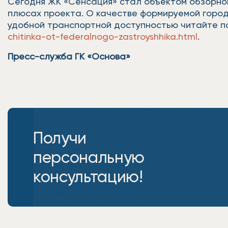
Сегодня ЖК «Сенсация» стал объектом обзорной
плюсах проекта. О качестве формируемой город
удобной транспортной доступностью читайте п
chitinka-ot-federalnogo-zastroyshhika.html
.
Пресс-служба ГК «Основа»
Получи
персональную
консультацию!