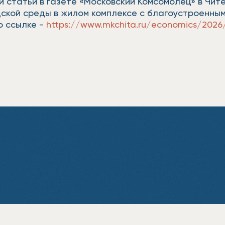
 статьи в газете «Московский Комсомолец» в Чите
ской среды в жилом комплексе с благоустроенным
о ссылке -
https://www.mkchita.ru/economics/2026/