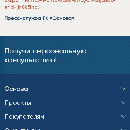
eksperimentov-i-chto-zdes-stroyat-sejchas-
erid-ljn8k5lha/
.
Пресс-служба ГК «Основа»
Получи персональную
консультацию!
Основа
Проекты
Покупателям