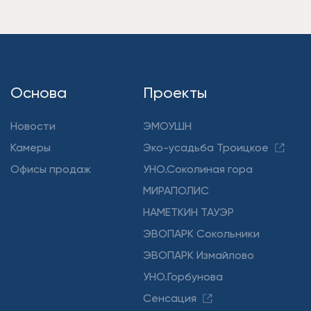
Основа
Проекты
Новости
ЭМОУШН
Камеры
Эко-усадьба Троицкое
Офисы продаж
УНО.Соколиная гора
МИРАПОЛИС
НАМЕТКИН ТАУЭР
ЭВОПАРК Сокольники
ЭВОПАРК Измайлово
УНО.Горбунова
Сенсация