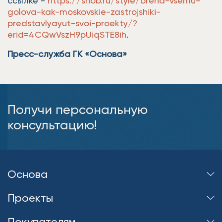
ссылке -
https://snob.ru/style/brend-vsemu-
golova-kak-moskovskie-zastrojshiki-
predstavlyayut-svoi-proekty/?
erid=4CQwVszH9pUiqSTE8ih
.
Пресс-служба ГК «Основа»
Получи персональную
консультацию!
Основа
Проекты
Покупателям