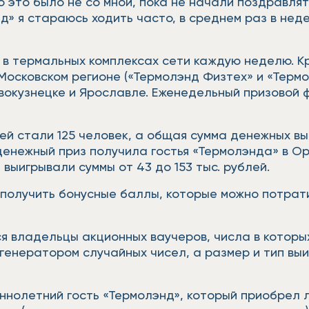
о это было не со мной, пока не начали поздравлят
д» я стараюсь ходить часто, в среднем раз в неде
 в термальных комплексах сети каждую неделю. К
 Московском регионе («Термолэнд Физтех» и «Терм
вокузнецке и Ярославле. Еженедельный призовой 
ей стали 125 человек, а общая сумма денежных вы
нежный приз получила гостья «Термолэнда» в Оре
 выигрывали суммы от 43 до 153 тыс. рублей.
получить бонусные баллы, которые можно потрати
ся владельцы акционных ваучеров, числа в котор
генератором случайных чисел, а размер и тип вы
нолетний гость «Термолэнд», который приобрел 