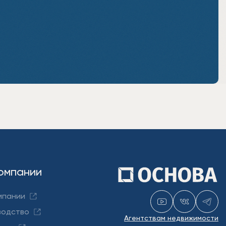
омпании
мпании
водство
Агентствам недвижимости