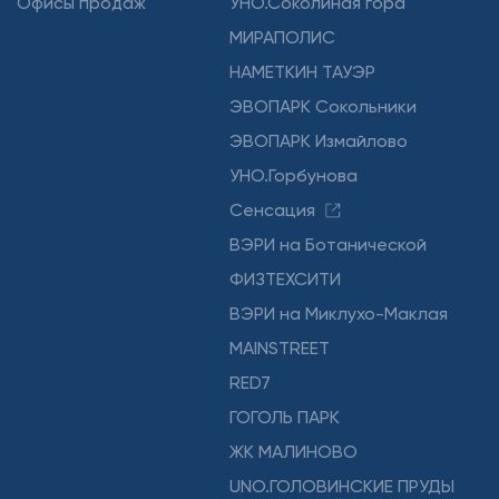
Офисы продаж
УНО.Соколиная гора
МИРАПОЛИС
НАМЕТКИН ТАУЭР
ЭВОПАРК Сокольники
ЭВОПАРК Измайлово
УНО.Горбунова
Сенсация
ВЭРИ на Ботанической
ФИЗТЕХСИТИ
ВЭРИ на Миклухо-Маклая
MAINSTREET
RED7
ГОГОЛЬ ПАРК
ЖК МАЛИНОВО
UNO.ГОЛОВИНСКИЕ ПРУДЫ