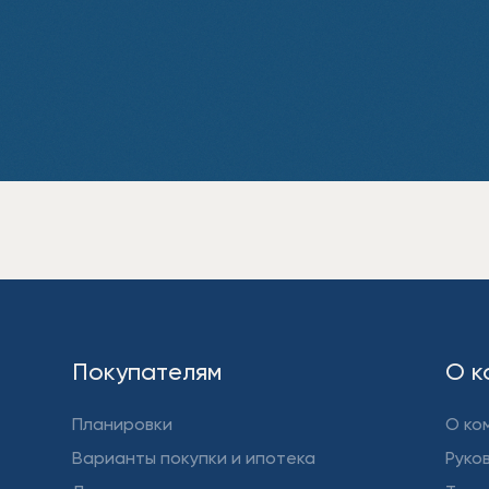
Покупателям
О к
Планировки
О ко
Варианты покупки и ипотека
Руко