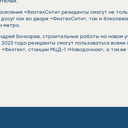
ителей.
заселения «ФизтехСити» резиденты смогут не толь
досуг как во дворе «ФизтехСити», так и близлежа
и метро.
ндрей Бочкарев, строительные работы на новом у
це 2023 года резиденты смогут пользоваться всем
о «Физтех», станции МЦД-1 «Новодачная», а такж