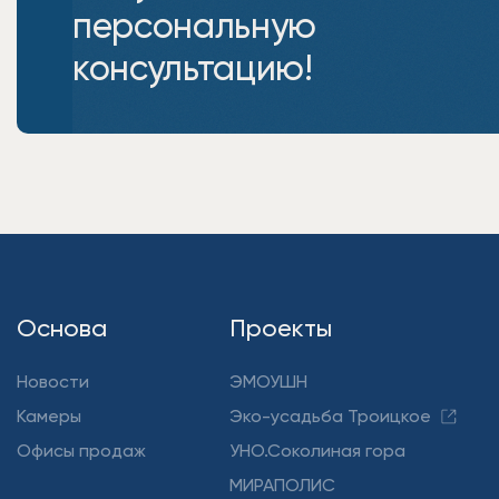
персональную
консультацию!
Основа
Проекты
Новости
ЭМОУШН
Камеры
Эко-усадьба Троицкое
Офисы продаж
УНО.Соколиная гора
МИРАПОЛИС