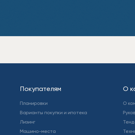
Покупателям
О к
Планировки
О ко
Варианты покупки и ипотека
Руко
Лизинг
Тенд
Машино-места
Техн