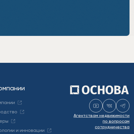
омпании
мпании
водство
Агентствам недвижимости
еры
по вопросам
сотрудничества
ологии и инновации