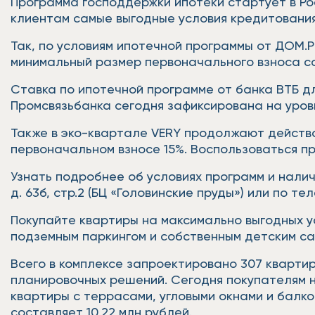
Программа господдержки ипотеки стартует в Рос
клиентам самые выгодные условия кредитования
Так, по условиям ипотечной программы от ДОМ.Р
минимальный размер первоначального взноса с
Ставка по ипотечной программе от банка ВТБ дл
Промсвязьбанка сегодня зафиксирована на уровн
Также в эко-квартале VERY продолжают действо
первоначальном взносе 15%. Воспользоваться про
Узнать подробнее об условиях программ и нали
д. 63б, стр.2 (БЦ «Головинские пруды») или по тел
Покупайте квартиры на максимально выгодных у
подземным паркингом и собственным детским сад
Всего в комплексе запроектировано 307 квартир
планировочных решений. Сегодня покупателям н
квартиры с террасами, угловыми окнами и балк
составляет 10,22 млн рублей.