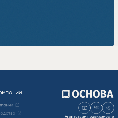
омпании
мпании
водство
Агентствам недвижимости