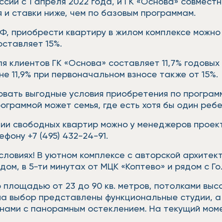
сии с 1 апреля 2022 года, и ГК «Основа» совмес
 и ставки ниже, чем по базовым программам.
Ф, приобрести квартиру в жилом комплексе можно в
оставляет 15%.
я клиентов ГК «Основа» составляет 11,7% годовых
е 11,9% при первоначальном взносе также от 15%.
вать выгодные условия приобретения по программ
граммой может семья, где есть хотя бы один ребен
чии свободных квартир можно у менеджеров проект
ефону +7 (495) 432-24-91.
словиях! В уютном комплексе с авторской архитек
ом, в 5-ти минутах от МЦК «Коптево» и рядом с Г
 площадью от 23 до 90 кв. метров, потолками вы
а выбор представлены функциональные студии, а
онами с панорамным остеклением. На текущий мо