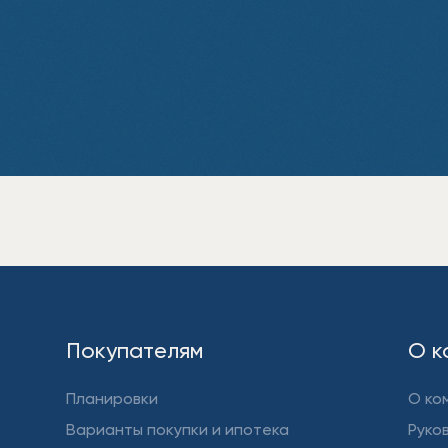
Покупателям
О к
Планировки
О ко
Варианты покупки и ипотека
Руко