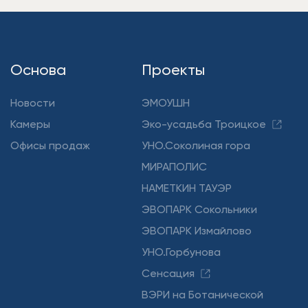
Основа
Проекты
Новости
ЭМОУШН
Камеры
Эко-усадьба Троицкое
Офисы продаж
УНО.Соколиная гора
МИРАПОЛИС
НАМЕТКИН ТАУЭР
ЭВОПАРК Сокольники
ЭВОПАРК Измайлово
УНО.Горбунова
Сенсация
ВЭРИ на Ботанической