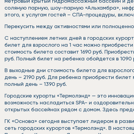
метровый крытый гидромассажный бассейн и дет
соляную парную, шоу-парную «Альхамбра», нефр
этого, к услугам гостей – СПА-процедуры, вклю
Перекусить между активностями или полноценно
С наступлением летних дней в городских курор
билет для взрослого на 1 час можно приобрести за
стоимость билета составит 1690 руб. Приобрести 
руб. Полный билет на ребенка обойдется в 1090 
В выходные дни стоимость билета для взрослого на
день – 2190 руб. Для ребенка приобрести билет мо
полный день – 1390 руб.
Городские курорты «Термолэнд» — это инноваци
возможность насладиться SPA- и оздоровитель
открытых бассейнах рядом с домом. Здесь пред
ГК «Основа» сегодня выступает лидером в разв
сеть городских курортов «Термолэнд». В настоя