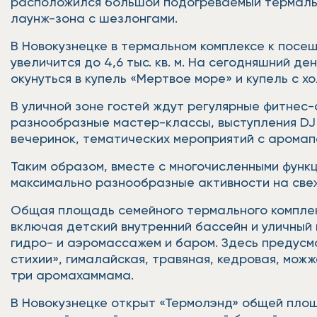
расположился большой подогреваемый термальны
лаунж-зона с шезлонгами.
В Новокузнецке в термальном комплексе к посещ
увеличится до 4,6 тыс. кв. м. На сегодняшний 
окунуться в купель «Мертвое море» и купель с х
В уличной зоне гостей ждут регулярные фитнес
разнообразные мастер-классы, выступления DJ 
вечеринок, тематических мероприятий с аромап
Таким образом, вместе с многочисленными функ
максимально разнообразные активности на свеж
Общая площадь семейного термального комплекса
включая детский внутренний бассейн и уличный 
гидро- и аэромассажем и баром. Здесь предусмо
стихии», гималайская, травяная, кедровая, можж
три аромахаммама.
В Новокузнецке открыт «Термолэнд» общей площад