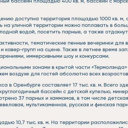
й бассейн площадью 400 кв. м, бассейн с морско
ению доступна территория площадью 1000 кв. м, 
день на уличной территории можно поплавать в бол
олодной водой, посетить парные, а также отдохну
-активности, тематические пенные вечеринки для
и кавер-групп на сцене. Также в летнее время з
арениями, иммерсивными шоу и конкурсами.
циональными зонами в крытой части «Термолэнда»
ем воздухе для гостей абсолютно всех возрасто
 в Оренбурге составляет 17 тыс. кв. м. Всего зд
круглогодичный бассейн с детской купелью, минер
трено 37 парных и хаммамов, в том числе детская
евеловая, мультикаменная, русская и финская парн
ью 10,7 тыс. кв. м. На территории расположились