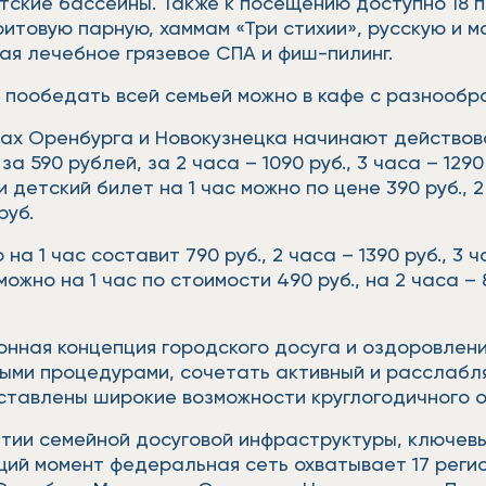
ские бассейны. Также к посещению доступно 18 п
итовую парную, хаммам «Три стихии», русскую и м
чая лечебное грязевое СПА и фиш-пилинг.
 пообедать всей семьей можно в кафе с разнообр
тах Оренбурга и Новокузнецка начинают действов
 590 рублей, за 2 часа – 1090 руб., 3 часа – 1290
детский билет на 1 час можно по цене 390 руб., 2 ч
руб.
 1 час составит 790 руб., 2 часа – 1390 руб., 3 ча
жно на 1 час по стоимости 490 руб., на 2 часа – 890
онная концепция городского досуга и оздоровлени
ными процедурами, сочетать активный и расслабл
ставлены широкие возможности круглогодичного о
итии семейной досуговой инфраструктуры, ключев
щий момент федеральная сеть охватывает 17 регио