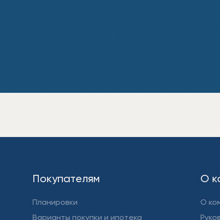
Покупателям
О к
Планировки
О ко
Варианты покупки и ипотека
Руко