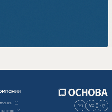
омпании
мпании
водство