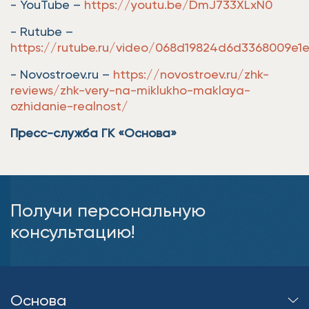
- YouTube –
https://youtu.be/DmJ733XLxN0
- Rutube –
https://rutube.ru/video/068d19824d6d3368009e
- Novostroev.ru –
https://novostroev.ru/zhk-
reviews/zhk-very-na-miklukho-maklaya-
ozhidanie-realnost/
Пресс-служба ГК «Основа»
Получи персональную
консультацию!
Основа